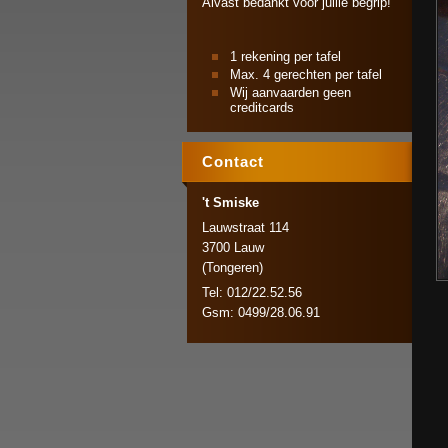
Alvast bedankt voor jullie begrip!
1 rekening per tafel
Max. 4 gerechten per tafel
Wij aanvaarden geen
creditcards
Contact
't Smiske
Lauwstraat 114
3700 Lauw
(Tongeren)
Tel: 012/22.52.56
Gsm: 0499/28.06.91