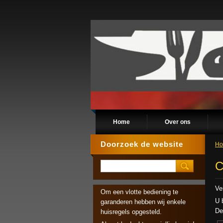
Home
Over ons
Doorzoek de website
H
C
Ve
Om een vlotte bediening te
U 
garanderen hebben wij enkele
De
huisregels opgesteld.