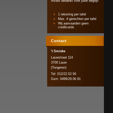
Alvast bedankt voor jullie begrip!
1 rekening per tafel
Max. 4 gerechten per tafel
Wij aanvaarden geen
creditcards
Contact
't Smiske
Lauwstraat 114
3700 Lauw
(Tongeren)
Tel: 012/22.52.56
Gsm: 0499/28.06.91