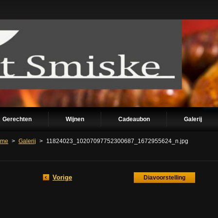
Gerechten
Wijnen
Cadeaubon
Galerij
ome
>
Galerij
>
11824023_10207097752300687_1672955624_n.jpg
Vorige
Diavoorstelling