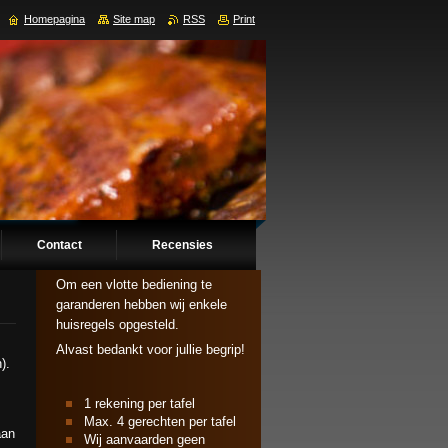
Homepagina
Site map
RSS
Print
Contact
Recensies
Om een vlotte bediening te
garanderen hebben wij enkele
huisregels opgesteld.
Alvast bedankt voor jullie begrip!
).
1 rekening per tafel
Max. 4 gerechten per tafel
aan
Wij aanvaarden geen