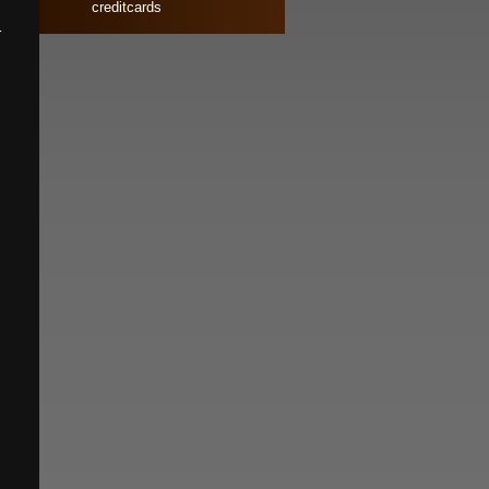
creditcards
r