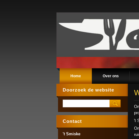
Home
Over ons
Doorzoek de website
W
On
pr
't
Contact
On
't Smiske
ru