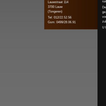
ru
Lauwstraat 114
3700 Lauw
De
(Tongeren)
ge
vo
Tel: 012/22.52.56
zu
Gsm: 0499/28.06.91
U 